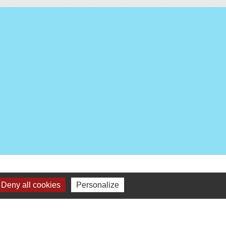
E
Plan du site
-
Gestion des cookies
Deny all cookies
Personalize
es Communes