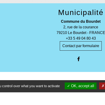
Municipalité
Commune du Bourdet
2, rue de la courance
79210 Le Bourdet - FRANC
+33 5 49 04 80 43
Contact par formulaire
entions légales
-
Politique de confidentialité
-
Accessibilité
-
 control over what you want to activate
OK, accept all
Site créé en partenariat avec Réseau d