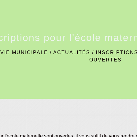
criptions pour l'école mater
/
VIE MUNICIPALE
/
ACTUALITÉS
/
INSCRIPTION
OUVERTES
ur l'école maternelle sont ouvertes, il vous suffit de vous rendre e