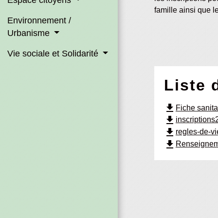
famille ainsi que 
Environnement /
Urbanisme
Vie sociale et Solidarité
Liste 
file_download
Fiche sanita
file_download
inscriptions
file_download
regles-de-v
file_download
Renseigneme