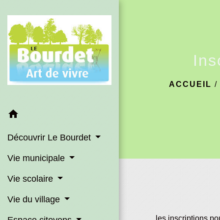
Ins
ACCUEIL
home
Découvrir Le Bourdet
Vie municipale
Vie scolaire
Vie du village
les inscriptions po
Espace citoyens